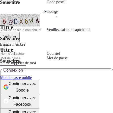
Sous-titre
Code postal
Message
Titre
Veuillez saisir le captcha ici
Valider
Sous-titre
Espace membre
Titre
Courriel
Mot de passe
Sous-titre
Se rappeler de moi
Connexion
Mot de passe oublié
Continuer avec
Google
Continuer avec
Facebook
Continuer avec