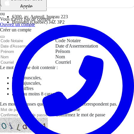
Apple
ou
6300, av. Auteuil, bureau 223
Vous n'avez pas de compte ?
Brossard (Québec) J4Z 3P2
Ouvrez un compte
Créer un compte
Code Notaire
Date d'Assermentation
Prénom
Nom
Courriel
Le mot de passe doit contenir :
des minuscules,
des majuscules,
des chiffres
avoir au moins 8 caractères
Les mots de passes que vous avez saisis ne correspondent pas.
Mot de passe
Confirmez le mot de passe