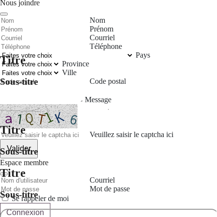
Nous joindre
Nom
Prénom
Courriel
Téléphone
Pays
Titre
Province
Ville
Sous-titre
Code postal
Message
Titre
Veuillez saisir le captcha ici
Valider
Sous-titre
Espace membre
Titre
Courriel
Mot de passe
Sous-titre
Se rappeler de moi
Connexion