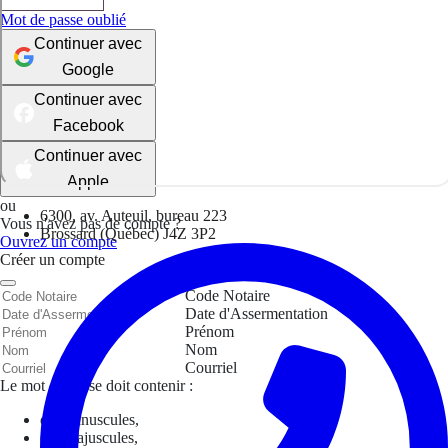
Mot de passe oublié
Continuer avec
Google
Continuer avec
Facebook
Continuer avec
Apple
ou
6300, av. Auteuil, bureau 223
Vous n'avez pas de compte ?
Brossard (Québec) J4Z 3P2
Ouvrez un compte
Créer un compte
Code Notaire
Date d'Assermentation
Prénom
Nom
Courriel
Le mot de passe doit contenir :
des minuscules,
des majuscules,