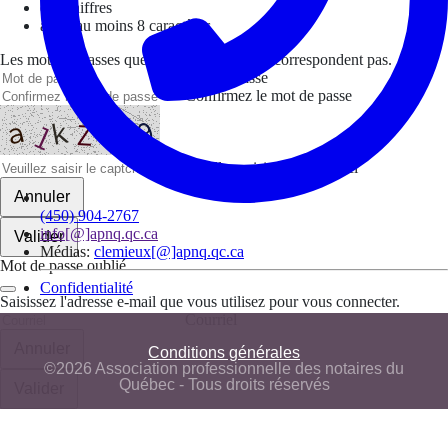
des chiffres
avoir au moins 8 caractères
Les mots de passes que vous avez saisis ne correspondent pas.
Mot de passe
Confirmez le mot de passe
Veuillez saisir le captcha ici
Annuler
(450) 904-2767
info[@]apnq.qc.ca
Valider
Médias:
clemieux[@]apnq.qc.ca
Mot de passe oublié
Confidentialité
Saisissez l'adresse e-mail que vous utilisez pour vous connecter.
Courriel
Annuler
Conditions générales
©2026 Association professionnelle des notaires du
Québec - Tous droits réservés
Valider