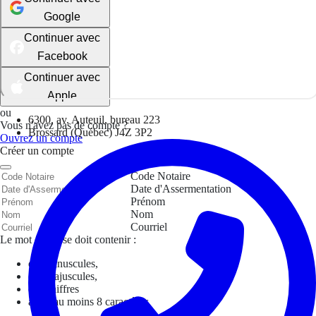
Google
Continuer avec
Facebook
Continuer avec
Apple
ou
6300, av. Auteuil, bureau 223
Vous n'avez pas de compte ?
Brossard (Québec) J4Z 3P2
Ouvrez un compte
Créer un compte
Code Notaire
Date d'Assermentation
Prénom
Nom
Courriel
Le mot de passe doit contenir :
des minuscules,
des majuscules,
des chiffres
avoir au moins 8 caractères