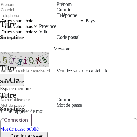
Prénom
Courriel
Téléphone
Pays
Titre
Province
Ville
Sous-titre
Code postal
Message
Titre
Veuillez saisir le captcha ici
Valider
Sous-titre
Espace membre
Titre
Courriel
Mot de passe
Sous-titre
Se rappeler de moi
Connexion
Mot de passe oublié
Continuer avec