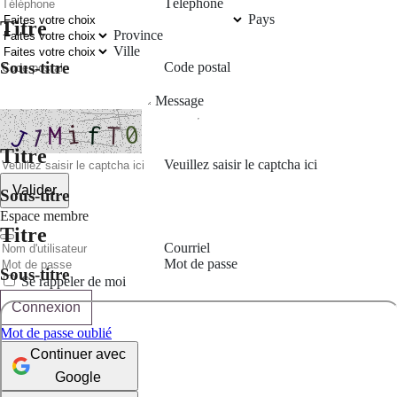
Téléphone
Pays
Titre
Province
Ville
Sous-titre
Code postal
Message
Titre
Veuillez saisir le captcha ici
Valider
Sous-titre
Espace membre
Titre
Courriel
Mot de passe
Sous-titre
Se rappeler de moi
Connexion
Mot de passe oublié
Continuer avec
Google