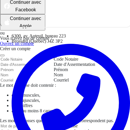
Continuer avec
Facebook
Continuer avec
Apple
ou
6300, av. Auteuil, bureau 223
Vous n'avez pas de compte ?
Brossard (Québec) J4Z 3P2
Ouvrez un compte
Créer un compte
Code Notaire
Date d'Assermentation
Prénom
Nom
Courriel
Le mot de passe doit contenir :
des minuscules,
des majuscules,
des chiffres
avoir au moins 8 caractères
Les mots de passes que vous avez saisis ne correspondent pas.
Mot de passe