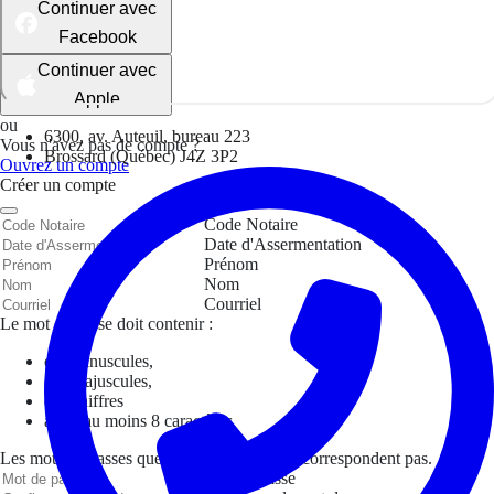
Continuer avec
Facebook
Continuer avec
Apple
ou
6300, av. Auteuil, bureau 223
Vous n'avez pas de compte ?
Brossard (Québec) J4Z 3P2
Ouvrez un compte
Créer un compte
Code Notaire
Date d'Assermentation
Prénom
Nom
Courriel
Le mot de passe doit contenir :
des minuscules,
des majuscules,
des chiffres
avoir au moins 8 caractères
Les mots de passes que vous avez saisis ne correspondent pas.
Mot de passe