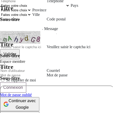
Téléphone
Pays
Titre
Province
Ville
Sous-titre
Code postal
Message
Titre
Veuillez saisir le captcha ici
Valider
Sous-titre
Espace membre
Titre
Courriel
Mot de passe
Sous-titre
Se rappeler de moi
Connexion
Mot de passe oublié
Continuer avec
Google