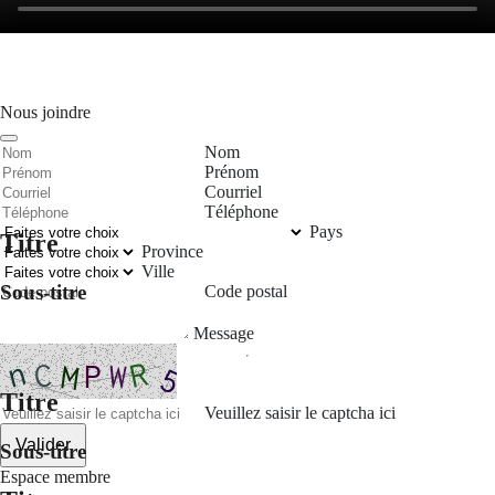
Nous joindre
Nom
Prénom
Courriel
Téléphone
Pays
Titre
Province
Ville
Sous-titre
Code postal
Message
Titre
Veuillez saisir le captcha ici
Valider
Sous-titre
Espace membre