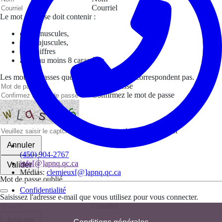
Courriel
Le mot de passe doit contenir :
des minuscules,
des majuscules,
des chiffres
avoir au moins 8 caractères
Les mots de passes que vous avez saisis ne correspondent pas.
Mot de passe
Confirmez le mot de passe
Veuillez saisir le captcha ici
Annuler
(450) 904-2767
info[@]apnq.qc.ca
Valider
Médias:
clemieux[@]apnq.qc.ca
Mot de passe oublié
Confidentialité
Saisissez l'adresse e-mail que vous utilisez pour vous connecter.
Courriel
Annuler