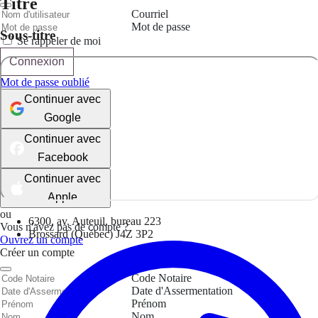
Titre
Courriel
Mot de passe
Sous-titre
Se rappeler de moi
Connexion
Mot de passe oublié
Continuer avec
Google
Continuer avec
Facebook
Continuer avec
Apple
ou
6300, av. Auteuil, bureau 223
Vous n'avez pas de compte ?
Brossard (Québec) J4Z 3P2
Ouvrez un compte
Créer un compte
Code Notaire
Date d'Assermentation
Prénom
Nom