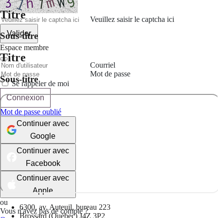
Titre
Veuillez saisir le captcha ici
Valider
Sous-titre
Espace membre
Titre
Courriel
Mot de passe
Sous-titre
Se rappeler de moi
Connexion
Mot de passe oublié
Continuer avec
Google
Continuer avec
Facebook
Continuer avec
Apple
ou
6300, av. Auteuil, bureau 223
Vous n'avez pas de compte ?
Brossard (Québec) J4Z 3P2