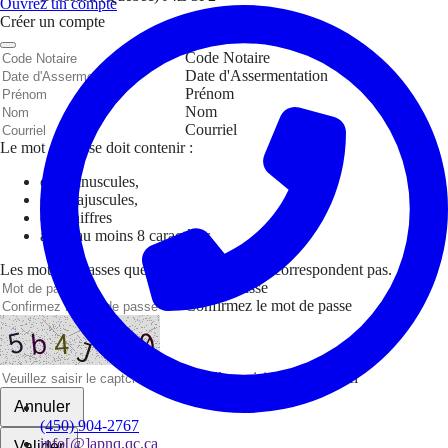
Ouvrez un compte
Créer un compte
Code Notaire
Date d'Assermentation
Prénom
Nom
Courriel
Le mot de passe doit contenir :
des minuscules,
des majuscules,
des chiffres
avoir au moins 8 caractères
Les mots de passes que vous avez saisis ne correspondent pas.
Mot de passe
Confirmez le mot de passe
Veuillez saisir le captcha ici
Annuler
(450) 904-2767
info[@]apnq.qc.ca
Valider