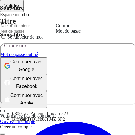
Valider
Sous-titre
Espace membre
Titre
Courriel
Mot de passe
Sous-titre
Se rappeler de moi
Connexion
Mot de passe oublié
Continuer avec
Google
Continuer avec
Facebook
Continuer avec
Apple
ou
6300, av. Auteuil, bureau 223
Vous n'avez pas de compte ?
Brossard (Québec) J4Z 3P2
Ouvrez un compte
Créer un compte