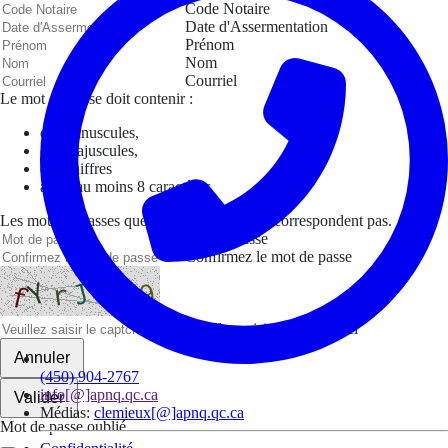
Code Notaire
Date d'Assermentation
Prénom
Nom
Courriel
Le mot de passe doit contenir :
des minuscules,
des majuscules,
des chiffres
avoir au moins 8 caractères
Les mots de passes que vous avez saisis ne correspondent pas.
Mot de passe
Confirmez le mot de passe
Veuillez saisir le captcha ici
Annuler
(450) 904-2767
info[@]apnq.qc.ca
Valider
Médias:
clemieux[@]apnq.qc.ca
Mot de passe oublié