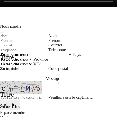
Nous joindre
Nom
Prénom
Courriel
Téléphone
Pays
Titre
Province
Ville
Sous-titre
Code postal
Message
Titre
Veuillez saisir le captcha ici
Valider
Sous-titre
Espace membre