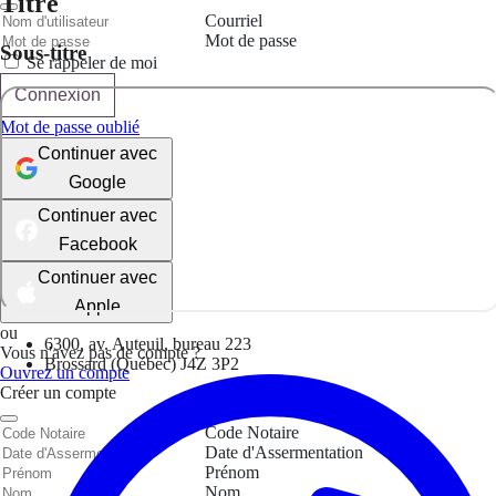
Titre
Courriel
Mot de passe
Sous-titre
Se rappeler de moi
Connexion
Mot de passe oublié
Continuer avec
Google
Continuer avec
Facebook
Continuer avec
Apple
ou
6300, av. Auteuil, bureau 223
Vous n'avez pas de compte ?
Brossard (Québec) J4Z 3P2
Ouvrez un compte
Créer un compte
Code Notaire
Date d'Assermentation
Prénom
Nom