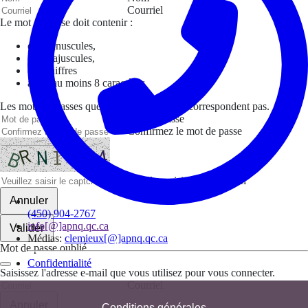
Courriel
Le mot de passe doit contenir :
des minuscules,
des majuscules,
des chiffres
avoir au moins 8 caractères
Les mots de passes que vous avez saisis ne correspondent pas.
Mot de passe
Confirmez le mot de passe
Veuillez saisir le captcha ici
Annuler
(450) 904-2767
info[@]apnq.qc.ca
Valider
Médias:
clemieux[@]apnq.qc.ca
Mot de passe oublié
Confidentialité
Saisissez l'adresse e-mail que vous utilisez pour vous connecter.
Courriel
Annuler
Conditions générales