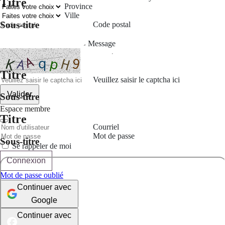
Titre
Province
Ville
Sous-titre
Code postal
Message
Titre
Veuillez saisir le captcha ici
Valider
Sous-titre
Espace membre
Titre
Courriel
Mot de passe
Sous-titre
Se rappeler de moi
Connexion
Mot de passe oublié
Continuer avec
Google
Continuer avec