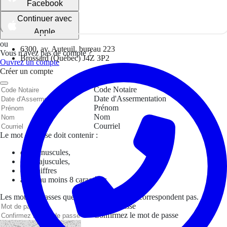
Facebook
Continuer avec
Apple
ou
6300, av. Auteuil, bureau 223
Vous n'avez pas de compte ?
Brossard (Québec) J4Z 3P2
Ouvrez un compte
Créer un compte
Code Notaire
Date d'Assermentation
Prénom
Nom
Courriel
Le mot de passe doit contenir :
des minuscules,
des majuscules,
des chiffres
avoir au moins 8 caractères
Les mots de passes que vous avez saisis ne correspondent pas.
Mot de passe
Confirmez le mot de passe