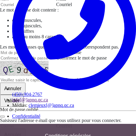
Courriel
Le mot de passe doit contenir :
des minuscules,
des majuscules,
des chiffres
avoir au moins 8 caractères
Les mots de passes que vous avez saisis ne correspondent pas.
Mot de passe
Confirmez le mot de passe
Veuillez saisir le captcha ici
Annuler
(450) 904-2767
info[@]apnq.qc.ca
Valider
Médias:
clemieux[@]apnq.qc.ca
Mot de passe oublié
Confidentialité
Saisissez l'adresse e-mail que vous utilisez pour vous connecter.
Courriel
Annuler
Conditions générales