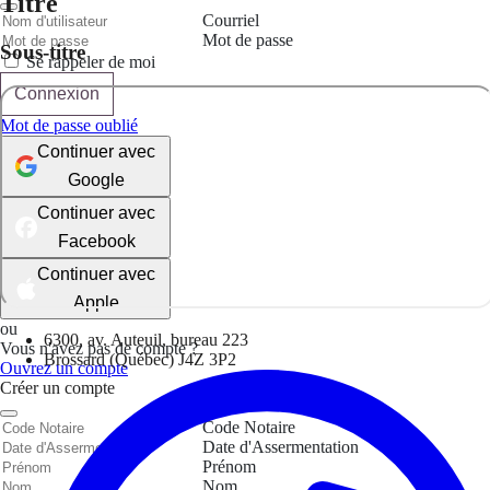
Titre
Courriel
Mot de passe
Sous-titre
Se rappeler de moi
Connexion
Mot de passe oublié
Continuer avec
Google
Continuer avec
Facebook
Continuer avec
Apple
ou
6300, av. Auteuil, bureau 223
Vous n'avez pas de compte ?
Brossard (Québec) J4Z 3P2
Ouvrez un compte
Créer un compte
Code Notaire
Date d'Assermentation
Prénom
Nom