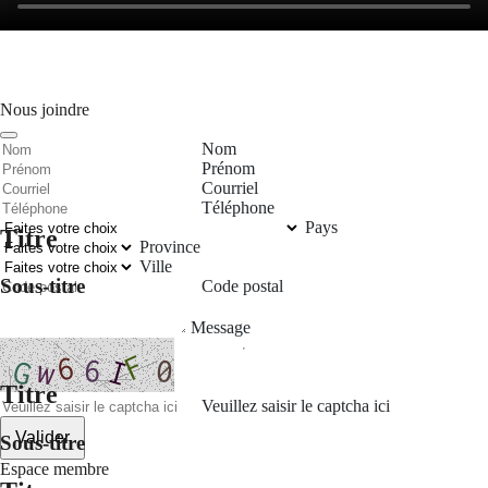
Nous joindre
Nom
Prénom
Courriel
Téléphone
Pays
Titre
Province
Ville
Sous-titre
Code postal
Message
Titre
Veuillez saisir le captcha ici
Valider
Sous-titre
Espace membre