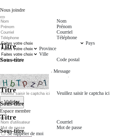
Nous joindre
Nom
Prénom
Courriel
Téléphone
Pays
Titre
Province
Ville
Sous-titre
Code postal
Message
Titre
Veuillez saisir le captcha ici
Valider
Sous-titre
Espace membre
Titre
Courriel
Mot de passe
Sous-titre
Se rappeler de moi