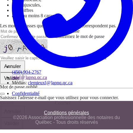
des majuscules,
des chiffres
avoir au moins 8 caractères
Les mots de passes que vous avez saisis ne correspondent pas.
Mot de passe
Confirmez le mot de passe
Veuillez saisir le captcha ici
Annuler
(450) 904-2767
info[@]apnq.qc.ca
Valider
Médias:
clemieux[@]apnq.qc.ca
Mot de passe oublié
Confidentialité
Saisissez l'adresse e-mail que vous utilisez pour vous connecter.
Courriel
Annuler
Conditions générales
©2026 Association professionnelle des notaires du
Québec - Tous droits réservés
Valider