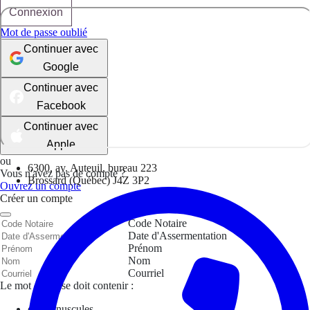
Connexion
Mot de passe oublié
Continuer avec
Google
Continuer avec
Facebook
Continuer avec
Apple
ou
6300, av. Auteuil, bureau 223
Vous n'avez pas de compte ?
Brossard (Québec) J4Z 3P2
Ouvrez un compte
Créer un compte
Code Notaire
Date d'Assermentation
Prénom
Nom
Courriel
Le mot de passe doit contenir :
des minuscules,