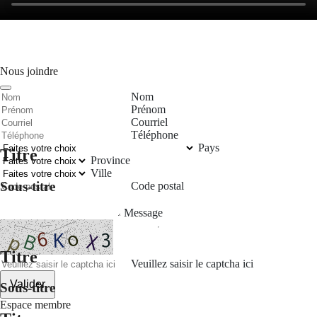
Nous joindre
Nom
Prénom
Courriel
Téléphone
Pays
Titre
Province
Ville
Sous-titre
Code postal
Message
Titre
Veuillez saisir le captcha ici
Valider
Sous-titre
Espace membre