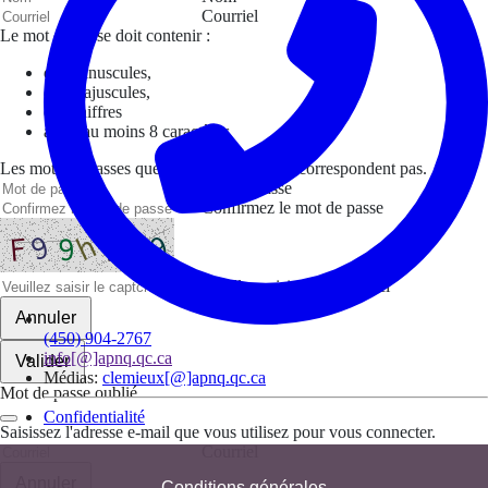
Courriel
Le mot de passe doit contenir :
des minuscules,
des majuscules,
des chiffres
avoir au moins 8 caractères
Les mots de passes que vous avez saisis ne correspondent pas.
Mot de passe
Confirmez le mot de passe
Veuillez saisir le captcha ici
Annuler
(450) 904-2767
info[@]apnq.qc.ca
Valider
Médias:
clemieux[@]apnq.qc.ca
Mot de passe oublié
Confidentialité
Saisissez l'adresse e-mail que vous utilisez pour vous connecter.
Courriel
Annuler
Conditions générales