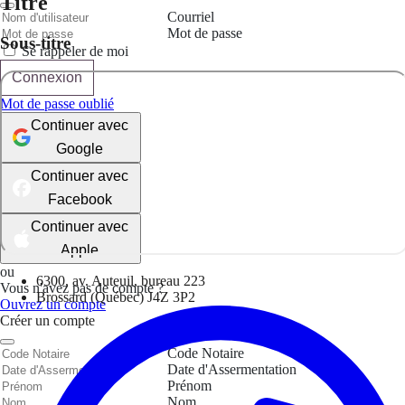
Titre
Courriel
Mot de passe
Sous-titre
Se rappeler de moi
Connexion
Mot de passe oublié
Continuer avec
Google
Continuer avec
Facebook
Continuer avec
Apple
ou
6300, av. Auteuil, bureau 223
Vous n'avez pas de compte ?
Brossard (Québec) J4Z 3P2
Ouvrez un compte
Créer un compte
Code Notaire
Date d'Assermentation
Prénom
Nom