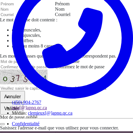
Prénom
Nom
Courriel
Le mot de passe doit contenir :
des minuscules,
des majuscules,
des chiffres
avoir au moins 8 caractères
Les mots de passes que vous avez saisis ne correspondent pas.
Mot de passe
Confirmez le mot de passe
Veuillez saisir le captcha ici
Annuler
(450) 904-2767
info[@]apnq.qc.ca
Valider
Médias:
clemieux[@]apnq.qc.ca
Mot de passe oublié
Confidentialité
Saisissez l'adresse e-mail que vous utilisez pour vous connecter.