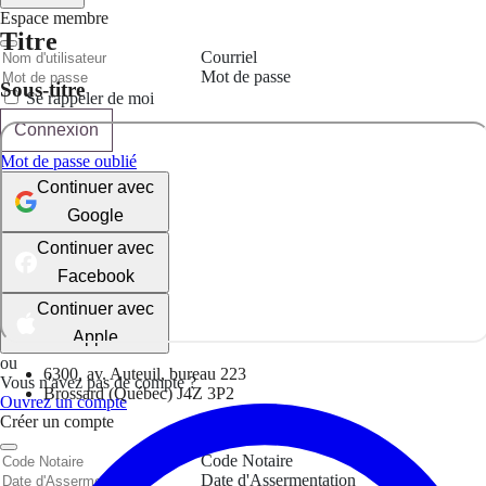
Espace membre
Titre
Courriel
Mot de passe
Sous-titre
Se rappeler de moi
Connexion
Mot de passe oublié
Continuer avec
Google
Continuer avec
Facebook
Continuer avec
Apple
ou
6300, av. Auteuil, bureau 223
Vous n'avez pas de compte ?
Brossard (Québec) J4Z 3P2
Ouvrez un compte
Créer un compte
Code Notaire
Date d'Assermentation