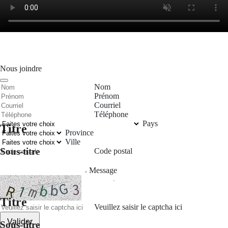
Nous joindre
Nom
Prénom
Courriel
Téléphone
Pays
Titre
Province
Ville
Sous-titre
Code postal
Message
Titre
Veuillez saisir le captcha ici
Valider
Sous-titre