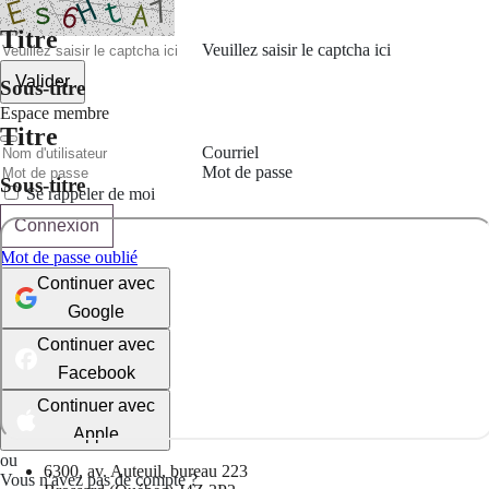
Titre
Veuillez saisir le captcha ici
Valider
Sous-titre
Espace membre
Titre
Courriel
Mot de passe
Sous-titre
Se rappeler de moi
Connexion
Mot de passe oublié
Continuer avec
Google
Continuer avec
Facebook
Continuer avec
Apple
ou
6300, av. Auteuil, bureau 223
Vous n'avez pas de compte ?