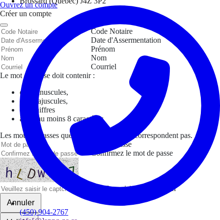
Brossard (Québec) J4Z 3P2
Ouvrez un compte
Créer un compte
Code Notaire
Date d'Assermentation
Prénom
Nom
Courriel
Le mot de passe doit contenir :
des minuscules,
des majuscules,
des chiffres
avoir au moins 8 caractères
Les mots de passes que vous avez saisis ne correspondent pas.
Mot de passe
Confirmez le mot de passe
Veuillez saisir le captcha ici
Annuler
(450) 904-2767