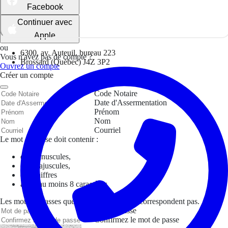
Facebook
Continuer avec
Apple
ou
6300, av. Auteuil, bureau 223
Vous n'avez pas de compte ?
Brossard (Québec) J4Z 3P2
Ouvrez un compte
Créer un compte
Code Notaire
Date d'Assermentation
Prénom
Nom
Courriel
Le mot de passe doit contenir :
des minuscules,
des majuscules,
des chiffres
avoir au moins 8 caractères
Les mots de passes que vous avez saisis ne correspondent pas.
Mot de passe
Confirmez le mot de passe