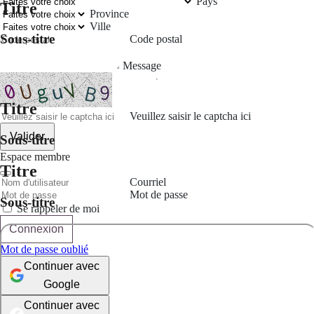
Pays
Titre
Province
Ville
Sous-titre
Code postal
Message
Titre
Veuillez saisir le captcha ici
Valider
Sous-titre
Espace membre
Titre
Courriel
Mot de passe
Sous-titre
Se rappeler de moi
Connexion
Mot de passe oublié
Continuer avec
Google
Continuer avec