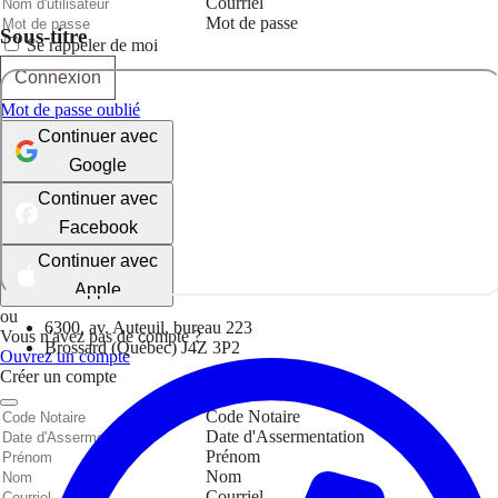
Courriel
Mot de passe
Sous-titre
Se rappeler de moi
Connexion
Mot de passe oublié
Continuer avec
Google
Continuer avec
Facebook
Continuer avec
Apple
ou
6300, av. Auteuil, bureau 223
Vous n'avez pas de compte ?
Brossard (Québec) J4Z 3P2
Ouvrez un compte
Créer un compte
Code Notaire
Date d'Assermentation
Prénom
Nom
Courriel