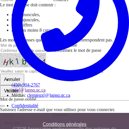
Le mot de passe doit contenir :
des minuscules,
des majuscules,
des chiffres
avoir au moins 8 caractères
Les mots de passes que vous avez saisis ne correspondent pas.
Mot de passe
Confirmez le mot de passe
Veuillez saisir le captcha ici
Annuler
(450) 904-2767
info[@]apnq.qc.ca
Valider
Médias:
clemieux[@]apnq.qc.ca
Mot de passe oublié
Confidentialité
Saisissez l'adresse e-mail que vous utilisez pour vous connecter.
Courriel
Annuler
Conditions générales
©2026 Association professionnelle des notaires du