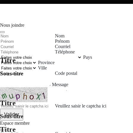
Nous joindre
Nom
Prénom
Courriel
Téléphone
Pays
Titre
Province
Ville
Sous-titre
Code postal
Message
Titre
Veuillez saisir le captcha ici
Valider
Sous-titre
Espace membre
Titre