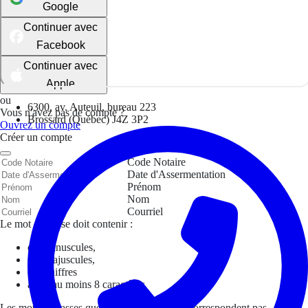
Google
Continuer avec
Facebook
Continuer avec
Apple
ou
6300, av. Auteuil, bureau 223
Vous n'avez pas de compte ?
Brossard (Québec) J4Z 3P2
Ouvrez un compte
Créer un compte
Code Notaire
Date d'Assermentation
Prénom
Nom
Courriel
Le mot de passe doit contenir :
des minuscules,
des majuscules,
des chiffres
avoir au moins 8 caractères
Les mots de passes que vous avez saisis ne correspondent pas.