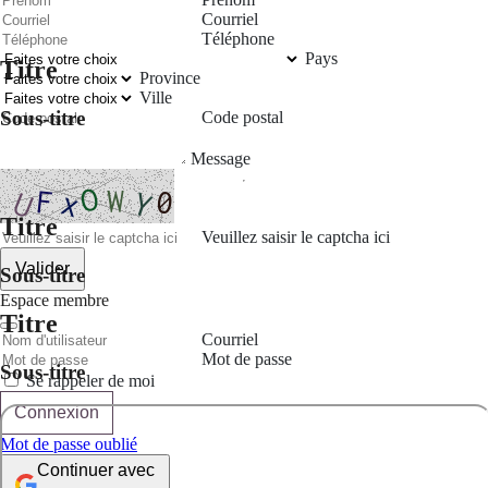
Courriel
Téléphone
Pays
Titre
Province
Ville
Sous-titre
Code postal
Message
Titre
Veuillez saisir le captcha ici
Valider
Sous-titre
Espace membre
Titre
Courriel
Mot de passe
Sous-titre
Se rappeler de moi
Connexion
Mot de passe oublié
Continuer avec