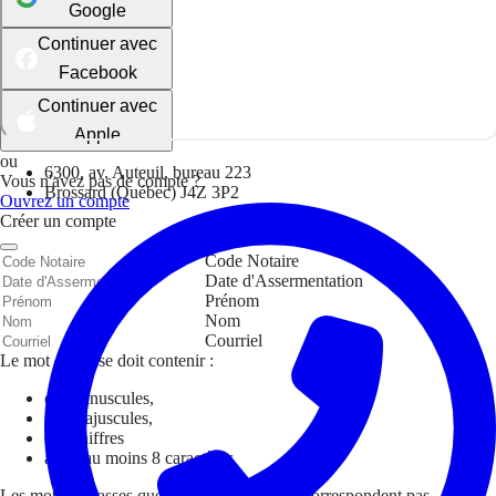
Google
Continuer avec
Facebook
Continuer avec
Apple
ou
6300, av. Auteuil, bureau 223
Vous n'avez pas de compte ?
Brossard (Québec) J4Z 3P2
Ouvrez un compte
Créer un compte
Code Notaire
Date d'Assermentation
Prénom
Nom
Courriel
Le mot de passe doit contenir :
des minuscules,
des majuscules,
des chiffres
avoir au moins 8 caractères
Les mots de passes que vous avez saisis ne correspondent pas.