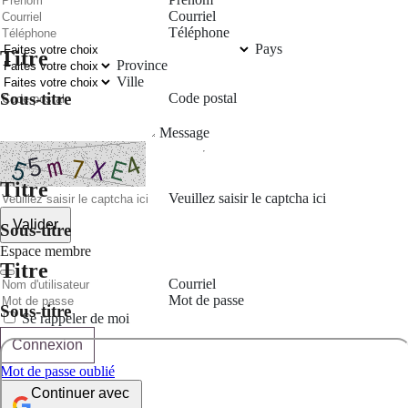
Courriel
Téléphone
Pays
Titre
Province
Ville
Sous-titre
Code postal
Message
Titre
Veuillez saisir le captcha ici
Valider
Sous-titre
Espace membre
Titre
Courriel
Mot de passe
Sous-titre
Se rappeler de moi
Connexion
Mot de passe oublié
Continuer avec