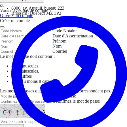
ou
6300, av. Auteuil, bureau 223
Vous n'avez pas de compte ?
Brossard (Québec) J4Z 3P2
Ouvrez un compte
Créer un compte
Code Notaire
Date d'Assermentation
Prénom
Nom
Courriel
Le mot de passe doit contenir :
des minuscules,
des majuscules,
des chiffres
avoir au moins 8 caractères
Les mots de passes que vous avez saisis ne correspondent pas.
Mot de passe
Confirmez le mot de passe
Veuillez saisir le captcha ici