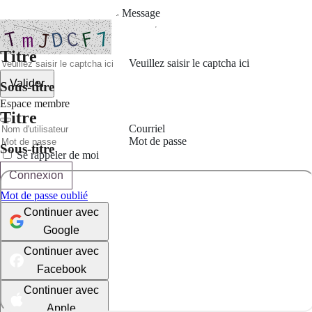
Message
Titre
Veuillez saisir le captcha ici
Valider
Sous-titre
Espace membre
Titre
Courriel
Mot de passe
Sous-titre
Se rappeler de moi
Connexion
Mot de passe oublié
Continuer avec
Google
Continuer avec
Facebook
Continuer avec
Apple