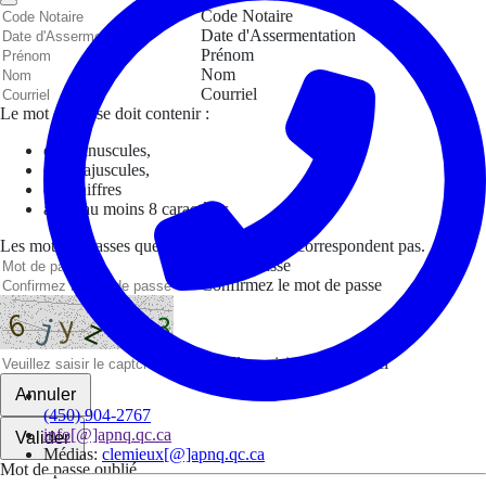
Code Notaire
Date d'Assermentation
Prénom
Nom
Courriel
Le mot de passe doit contenir :
des minuscules,
des majuscules,
des chiffres
avoir au moins 8 caractères
Les mots de passes que vous avez saisis ne correspondent pas.
Mot de passe
Confirmez le mot de passe
Veuillez saisir le captcha ici
Annuler
(450) 904-2767
info[@]apnq.qc.ca
Valider
Médias:
clemieux[@]apnq.qc.ca
Mot de passe oublié