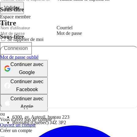
Valider
Sous-titre
Espace membre
Titre
Courriel
Mot de passe
Sous-titre
Se rappeler de moi
Connexion
Mot de passe oublié
Continuer avec
Google
Continuer avec
Facebook
Continuer avec
Apple
ou
6300, av. Auteuil, bureau 223
Vous n'avez pas de compte ?
Brossard (Québec) J4Z 3P2
Ouvrez un compte
Créer un compte