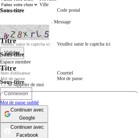
Ville
Sous-titre
Code postal
Message
Titre
Veuillez saisir le captcha ici
Valider
Sous-titre
Espace membre
Titre
Courriel
Mot de passe
Sous-titre
Se rappeler de moi
Connexion
Mot de passe oublié
Continuer avec
Google
Continuer avec
Facebook