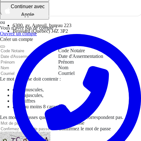
Continuer avec
Apple
ou
6300, av. Auteuil, bureau 223
Vous n'avez pas de compte ?
Brossard (Québec) J4Z 3P2
Ouvrez un compte
Créer un compte
Code Notaire
Date d'Assermentation
Prénom
Nom
Courriel
Le mot de passe doit contenir :
des minuscules,
des majuscules,
des chiffres
avoir au moins 8 caractères
Les mots de passes que vous avez saisis ne correspondent pas.
Mot de passe
Confirmez le mot de passe