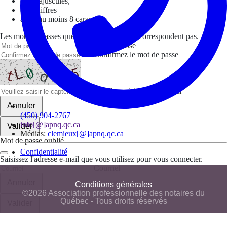
des majuscules,
des chiffres
avoir au moins 8 caractères
Les mots de passes que vous avez saisis ne correspondent pas.
Mot de passe
Confirmez le mot de passe
Veuillez saisir le captcha ici
Annuler
(450) 904-2767
info[@]apnq.qc.ca
Valider
Médias:
clemieux[@]apnq.qc.ca
Mot de passe oublié
Confidentialité
Saisissez l'adresse e-mail que vous utilisez pour vous connecter.
Courriel
Annuler
Conditions générales
©2026 Association professionnelle des notaires du
Québec - Tous droits réservés
Valider