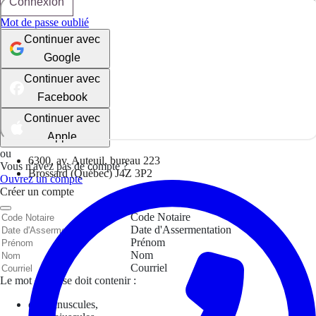
Connexion
Mot de passe oublié
Continuer avec
Google
Continuer avec
Facebook
Continuer avec
Apple
ou
6300, av. Auteuil, bureau 223
Vous n'avez pas de compte ?
Brossard (Québec) J4Z 3P2
Ouvrez un compte
Créer un compte
Code Notaire
Date d'Assermentation
Prénom
Nom
Courriel
Le mot de passe doit contenir :
des minuscules,