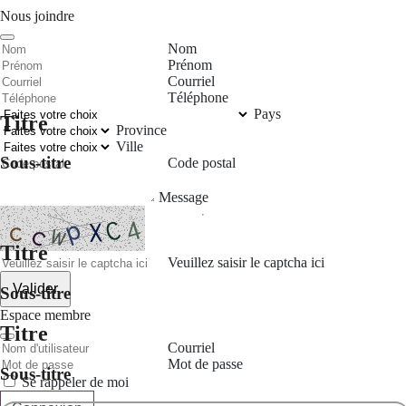
Nous joindre
Nom
Prénom
Courriel
Téléphone
Pays
Titre
Province
Ville
Sous-titre
Code postal
Message
Titre
Veuillez saisir le captcha ici
Valider
Sous-titre
Espace membre
Titre
Courriel
Mot de passe
Sous-titre
Se rappeler de moi