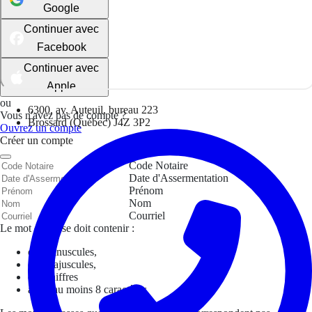
Google
Continuer avec
Facebook
Continuer avec
Apple
ou
6300, av. Auteuil, bureau 223
Vous n'avez pas de compte ?
Brossard (Québec) J4Z 3P2
Ouvrez un compte
Créer un compte
Code Notaire
Date d'Assermentation
Prénom
Nom
Courriel
Le mot de passe doit contenir :
des minuscules,
des majuscules,
des chiffres
avoir au moins 8 caractères