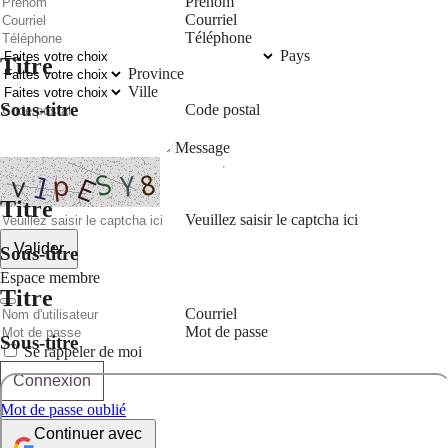
Prénom
Courriel
Téléphone
Pays
Titre
Province
Ville
Sous-titre
Code postal
Message
Titre
Veuillez saisir le captcha ici
Valider
Sous-titre
Espace membre
Titre
Courriel
Mot de passe
Sous-titre
Se rappeler de moi
Connexion
Mot de passe oublié
Continuer avec