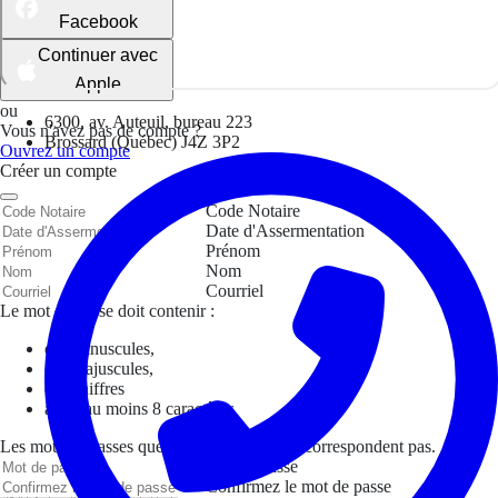
Facebook
Continuer avec
Apple
ou
6300, av. Auteuil, bureau 223
Vous n'avez pas de compte ?
Brossard (Québec) J4Z 3P2
Ouvrez un compte
Créer un compte
Code Notaire
Date d'Assermentation
Prénom
Nom
Courriel
Le mot de passe doit contenir :
des minuscules,
des majuscules,
des chiffres
avoir au moins 8 caractères
Les mots de passes que vous avez saisis ne correspondent pas.
Mot de passe
Confirmez le mot de passe