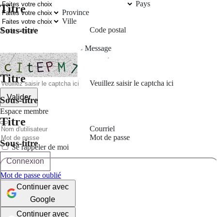
Pays
Titre
Province
Ville
Sous-titre
Code postal
Message
Titre
Veuillez saisir le captcha ici
Valider
Sous-titre
Espace membre
Titre
Courriel
Mot de passe
Sous-titre
Se rappeler de moi
Connexion
Mot de passe oublié
Continuer avec
Google
Continuer avec