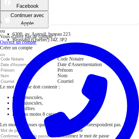
Facebook
Continuer avec
Apple
ou
6300, av. Auteuil, bureau 223
Vous n'avez pas de compte ?
Brossard (Québec) J4Z 3P2
Ouvrez un compte
Créer un compte
Code Notaire
Date d'Assermentation
Prénom
Nom
Courriel
Le mot de passe doit contenir :
des minuscules,
des majuscules,
des chiffres
avoir au moins 8 caractères
Les mots de passes que vous avez saisis ne correspondent pas.
Mot de passe
Confirmez le mot de passe