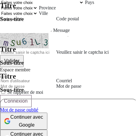
Pays
Titre
Province
Ville
Sous-titre
Code postal
Message
Titre
Veuillez saisir le captcha ici
Valider
Sous-titre
Espace membre
Titre
Courriel
Mot de passe
Sous-titre
Se rappeler de moi
Connexion
Mot de passe oublié
Continuer avec
Google
Continuer avec