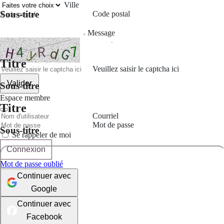
Ville
Sous-titre
Code postal
Message
Titre
Veuillez saisir le captcha ici
Valider
Sous-titre
Espace membre
Titre
Courriel
Mot de passe
Sous-titre
Se rappeler de moi
Connexion
Mot de passe oublié
Continuer avec
Google
Continuer avec
Facebook