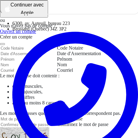
Continuer avec
Apple
ou
6300, av. Auteuil, bureau 223
Vous n'avez pas de compte ?
Brossard (Québec) J4Z 3P2
Ouvrez un compte
Créer un compte
Code Notaire
Date d'Assermentation
Prénom
Nom
Courriel
Le mot de passe doit contenir :
des minuscules,
des majuscules,
des chiffres
avoir au moins 8 caractères
Les mots de passes que vous avez saisis ne correspondent pas.
Mot de passe
Confirmez le mot de passe