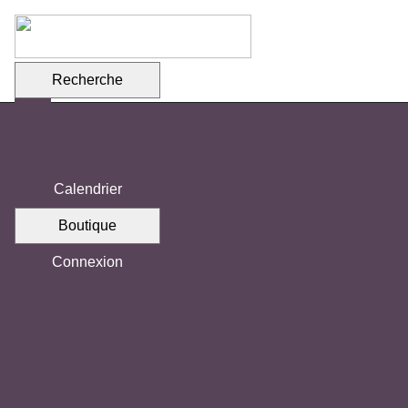
Recherche
Calendrier
Boutique
Votre association
Mission de l'association
Connexion
Équipe
Comités
Vision 2030 - Transition notariale
Commanditaires
Emplois