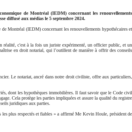
 économique de Montréal (IEDM) concernant les renouvellements
sse diffusé aux médias le 5 septembre 2024.
ue de Montréal (IEDM) concernant les renouvellements hypothécaires et
alité, c'est à la fois un juriste expérimenté, un officier public, et un
îtrise en droit notarial, qui l’outillent de manière à offrir des conseils
r. Le notariat, ancré dans notre droit civiliste, offre aux particuliers,
ariés, dont les hypothèques immobilières. Il faut savoir que le Code civil
age. Cela protège les parties impliquées et assure la qualité du registre
seils juridiques aux parties.
els les plus respectés et fiables » a affirmé Me Kevin Houle, président de