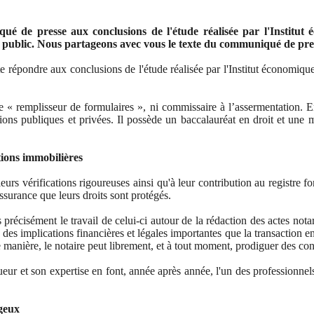
 de presse aux conclusions de l'étude réalisée par l'Institut
nd public. Nous partageons avec vous le texte du communiqué de pre
 répondre aux conclusions de l'étude réalisée par l'Institut économiq
« remplisseur de formulaires », ni commissaire à l’assermentation. En ré
utions publiques et privées. Il possède un baccalauréat en droit et une ma
tions immobilières
vérifications rigoureuses ainsi qu'à leur contribution au registre foncie
’assurance que leurs droits sont protégés.
s précisément le travail de celui-ci autour de la rédaction des actes not
es implications financières et légales importantes que la transaction eng
e manière, le notaire peut librement, et à tout moment, prodiguer des con
rigueur et son expertise en font, année après année, l'un des professionn
ageux