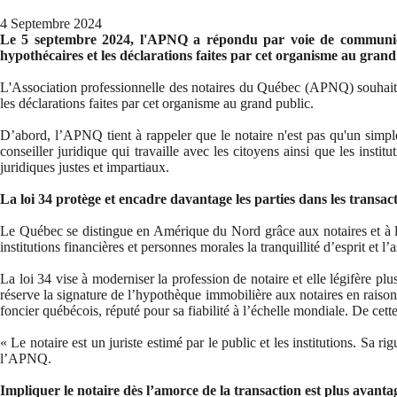
4 Septembre 2024
Le 5 septembre 2024, l'APNQ a répondu par voie de communiqué
hypothécaires et les déclarations faites par cet organisme au gra
L'Association professionnelle des notaires du Québec (APNQ) souhaite
les déclarations faites par cet organisme au grand public.
D’abord, l’APNQ tient à rappeler que le notaire n'est pas qu'un simple 
conseiller juridique qui travaille avec les citoyens ainsi que les instit
juridiques justes et impartiaux.
La loi 34 protège et encadre davantage les parties dans les transac
Le Québec se distingue en Amérique du Nord grâce aux notaires et à leurs 
institutions financières et personnes morales la tranquillité d’esprit et l
La loi 34 vise à moderniser la profession de notaire et elle légifère plu
réserve la signature de l’hypothèque immobilière aux notaires en raison d
foncier québécois, réputé pour sa fiabilité à l’échelle mondiale. De cett
« Le notaire est un juriste estimé par le public et les institutions. Sa 
l’APNQ.
Impliquer le notaire dès l’amorce de la transaction est plus avant